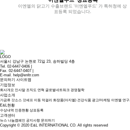
이엔엘의 닭고기 수출브랜드 '이엔엘푸드' 가 특허청에 상
표등록 되었습니다.
서울시 강남구 논현로 72길 23, 송하빌딩 4층
Tel. 02-6447-0406 |
Fax. 02-6447-0407 |
E-mail. help@enltr.com
문의하기
사이트맵
기업정보
회사개요
인사말
조직도
연혁
글로벌네트워크
경영철학
사업소개
가금류
갓소스
갓셰프
이동 막걸리
화장품(아지엘)
건강식품
광고/마케팅
이엔엘 연구
E&L현황
수상내역
인증현황
상표등록
고객센터
뉴스
나눔캠페인
공지사항
문의하기
Copyright © 2020
E&L INTERNATIONAL CO.
All rights reserved