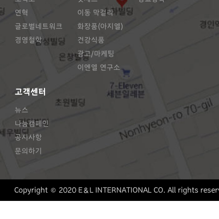
연혁
이동 막걸리
글로벌네트워크
화장품(아지엘)
경영철학
건강식품
광고/마케팅
이엔엘 연구소
고객센터
뉴스
나눔캠페인
공지사항
문의하기
Copyright © 2020
E&L INTERNATIONAL CO.
All rights rese