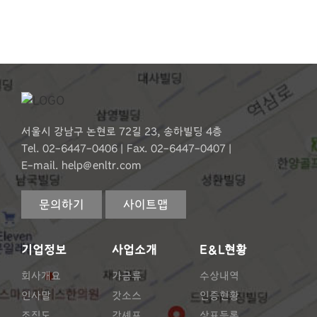
서울시 강남구 논현로 72길 23, 송하빌딩 4층
Tel. 02-6447-0406 |
Fax. 02-6447-0407 |
E-mail. help@enltr.com
문의하기
사이트맵
기업정보
사업소개
E&L현황
회사개요
가금류
수상내역
인사말
갓소스
인증현황
조직도
갓셰프
상표등록