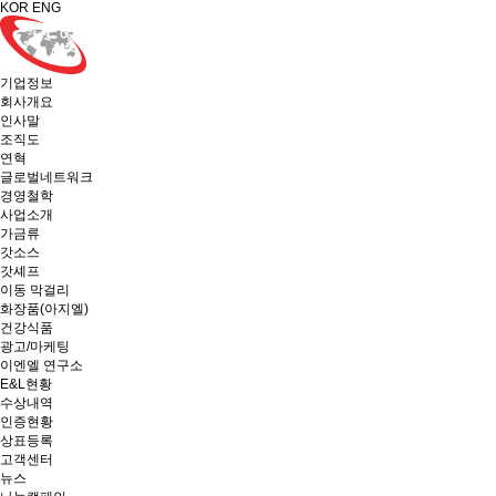
KOR
ENG
기업정보
회사개요
인사말
조직도
연혁
글로벌네트워크
경영철학
사업소개
가금류
갓소스
갓셰프
이동 막걸리
화장품(아지엘)
건강식품
광고/마케팅
이엔엘 연구소
E&L현황
수상내역
인증현황
상표등록
고객센터
뉴스