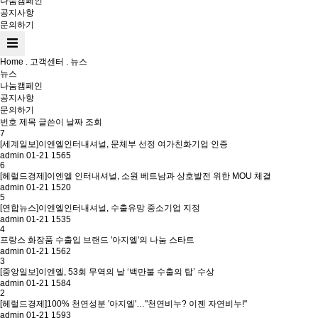
나눔캠페인
공지사항
문의하기
Home . 고객센터 . 뉴스
뉴스
나눔캠페인
공지사항
문의하기
번호
제목
글쓴이
날짜
조회
7
[세계일보]이엔엘인터내셔널, 문체부 선정 여가친화기업 인증
admin
01-21
1565
6
[헤럴드경제]이엔엘 인터내셔널, 소원 베트남과 상호발전 위한 MOU 체결
admin
01-21
1520
5
[연합뉴스]이엔엘인터내셔널, 수출유망 중소기업 지정
admin
01-21
1535
4
프랑스 화장품 수출입 브랜드 '아지엘'의 나눔 스타트
admin
01-21
1562
3
[중앙일보]이엔엘, 53회 무역의 날 ‘백만불 수출의 탑’ 수상
admin
01-21
1584
2
[헤럴드경제]100% 천연성분 '아지엘'…"천연비누? 이젠 자연비누!"
admin
01-21
1593